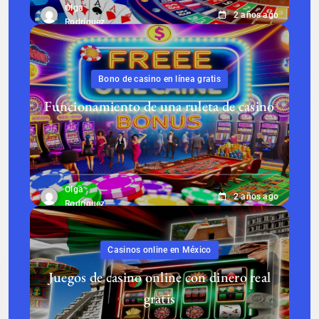
Olga
2 años ago
Rodríguez
Bono de casino en línea gratis
Funcionamiento de una ruleta de casino
Olga
2 años ago
Rodríguez
Сasinos online en México
Juegos de casino online con dinero real
gratis