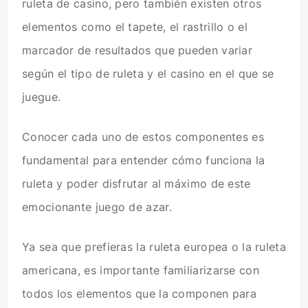
ruleta de casino, pero también existen otros
elementos como el tapete, el rastrillo o el
marcador de resultados que pueden variar
según el tipo de ruleta y el casino en el que se
juegue.
Conocer cada uno de estos componentes es
fundamental para entender cómo funciona la
ruleta y poder disfrutar al máximo de este
emocionante juego de azar.
Ya sea que prefieras la ruleta europea o la ruleta
americana, es importante familiarizarse con
todos los elementos que la componen para