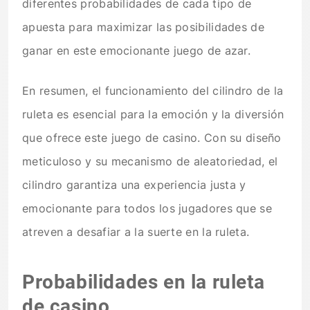
diferentes probabilidades de cada tipo de
apuesta para maximizar las posibilidades de
ganar en este emocionante juego de azar.
En resumen, el funcionamiento del cilindro de la
ruleta es esencial para la emoción y la diversión
que ofrece este juego de casino. Con su diseño
meticuloso y su mecanismo de aleatoriedad, el
cilindro garantiza una experiencia justa y
emocionante para todos los jugadores que se
atreven a desafiar a la suerte en la ruleta.
Probabilidades en la ruleta
de casino