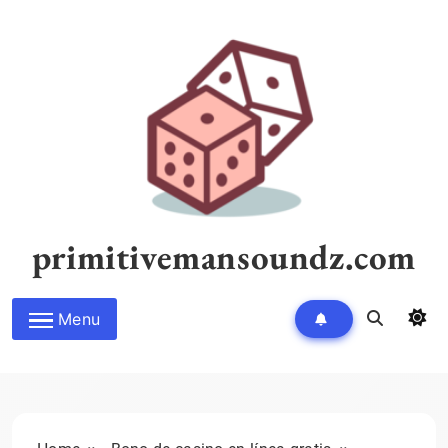
Skip
to
content
primitivemansoundz.com
Menu