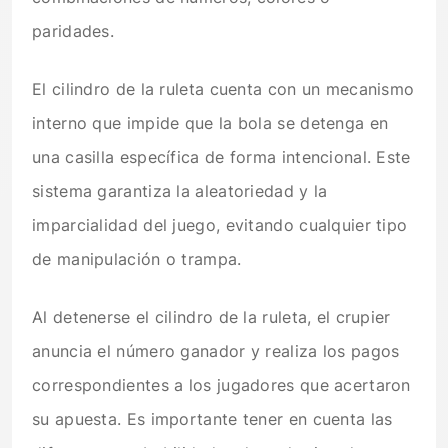
paridades.
El cilindro de la ruleta cuenta con un mecanismo
interno que impide que la bola se detenga en
una casilla específica de forma intencional. Este
sistema garantiza la aleatoriedad y la
imparcialidad del juego, evitando cualquier tipo
de manipulación o trampa.
Al detenerse el cilindro de la ruleta, el crupier
anuncia el número ganador y realiza los pagos
correspondientes a los jugadores que acertaron
su apuesta. Es importante tener en cuenta las