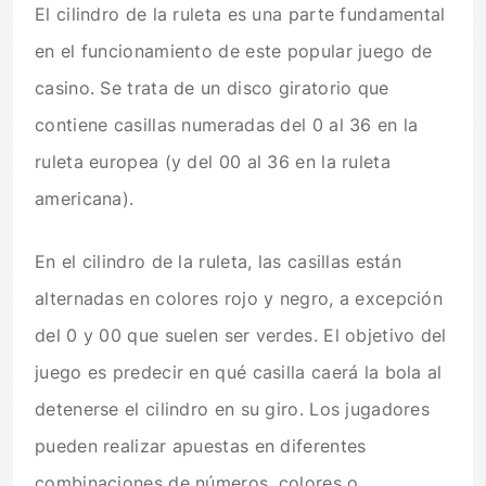
El cilindro de la ruleta es una parte fundamental
en el funcionamiento de este popular juego de
casino. Se trata de un disco giratorio que
contiene casillas numeradas del 0 al 36 en la
ruleta europea (y del 00 al 36 en la ruleta
americana).
En el cilindro de la ruleta, las casillas están
alternadas en colores rojo y negro, a excepción
del 0 y 00 que suelen ser verdes. El objetivo del
juego es predecir en qué casilla caerá la bola al
detenerse el cilindro en su giro. Los jugadores
pueden realizar apuestas en diferentes
combinaciones de números, colores o