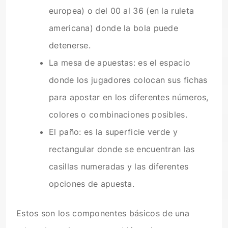
europea) o del 00 al 36 (en la ruleta
americana) donde la bola puede
detenerse.
La mesa de apuestas: es el espacio
donde los jugadores colocan sus fichas
para apostar en los diferentes números,
colores o combinaciones posibles.
El paño: es la superficie verde y
rectangular donde se encuentran las
casillas numeradas y las diferentes
opciones de apuesta.
Estos son los componentes básicos de una