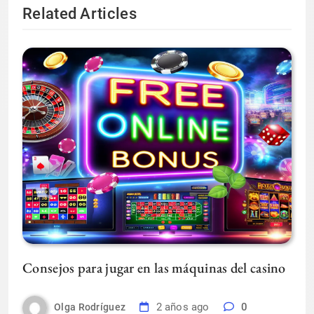
Related Articles
Consejos para jugar en las máquinas del casino
2 años ago
0
Olga Rodríguez