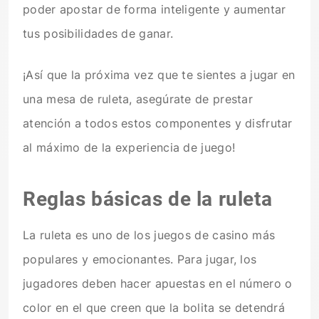
poder apostar de forma inteligente y aumentar
tus posibilidades de ganar.
¡Así que la próxima vez que te sientes a jugar en
una mesa de ruleta, asegúrate de prestar
atención a todos estos componentes y disfrutar
al máximo de la experiencia de juego!
Reglas básicas de la ruleta
La ruleta es uno de los juegos de casino más
populares y emocionantes. Para jugar, los
jugadores deben hacer apuestas en el número o
color en el que creen que la bolita se detendrá