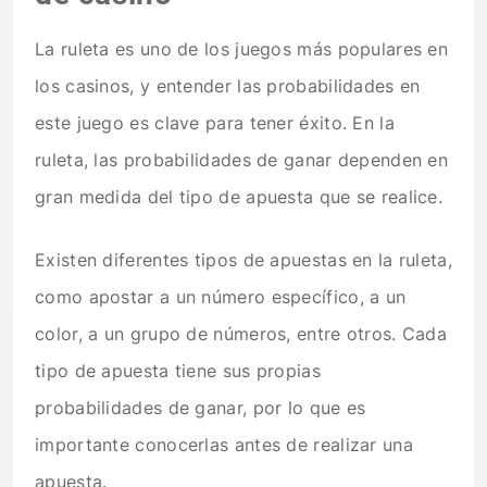
La ruleta es uno de los juegos más populares en
los casinos, y entender las probabilidades en
este juego es clave para tener éxito. En la
ruleta, las probabilidades de ganar dependen en
gran medida del tipo de apuesta que se realice.
Existen diferentes tipos de apuestas en la ruleta,
como apostar a un número específico, a un
color, a un grupo de números, entre otros. Cada
tipo de apuesta tiene sus propias
probabilidades de ganar, por lo que es
importante conocerlas antes de realizar una
apuesta.