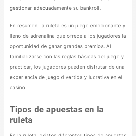
gestionar adecuadamente su bankroll.
En resumen, la ruleta es un juego emocionante y
lleno de adrenalina que ofrece a los jugadores la
oportunidad de ganar grandes premios. Al
familiarizarse con las reglas básicas del juego y
practicar, los jugadores pueden disfrutar de una
experiencia de juego divertida y lucrativa en el
casino.
Tipos de apuestas en la
ruleta
En la ruleta, existen diferentes tipos de apuestas