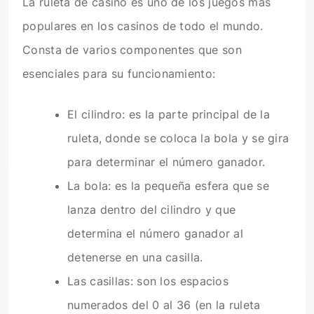
La ruleta de casino es uno de los juegos más
populares en los casinos de todo el mundo.
Consta de varios componentes que son
esenciales para su funcionamiento:
El cilindro: es la parte principal de la
ruleta, donde se coloca la bola y se gira
para determinar el número ganador.
La bola: es la pequeña esfera que se
lanza dentro del cilindro y que
determina el número ganador al
detenerse en una casilla.
Las casillas: son los espacios
numerados del 0 al 36 (en la ruleta