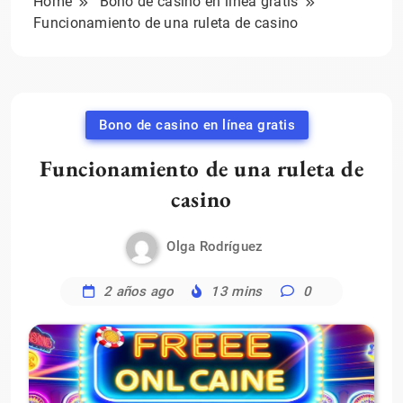
Home
Bono de casino en línea gratis
Funcionamiento de una ruleta de casino
Bono de casino en línea gratis
Funcionamiento de una ruleta de
casino
Olga Rodríguez
2 años ago
13 mins
0